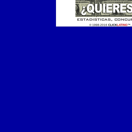
© 1998-2016
CLICK
LATINO
™, 